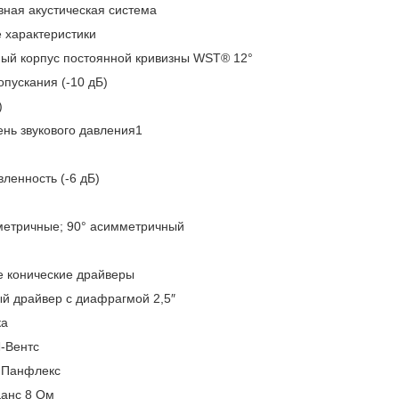
вная акустическая система
 характеристики
ный корпус постоянной кривизны WST® 12°
пускания (-10 дБ)
)
нь звукового давления1
ленность (-6 дБ)
мметричные; 90° асимметричный
е конические драйверы
ый драйвер с диафрагмой 2,5″
ка
Л-Вентс
 Панфлекс
анс 8 Ом