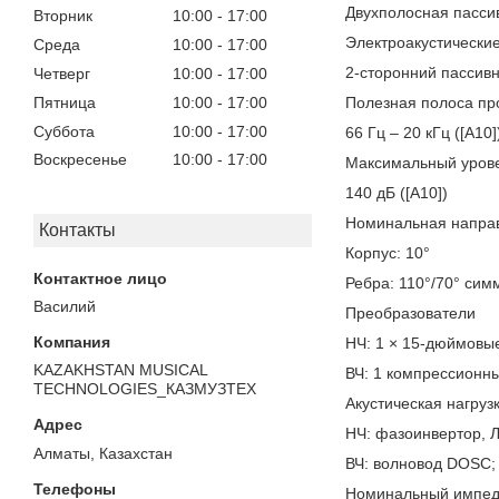
Двухполосная пасси
Вторник
10:00
17:00
Электроакустические
Среда
10:00
17:00
2-сторонний пассив
Четверг
10:00
17:00
Пятница
10:00
17:00
Полезная полоса про
Суббота
10:00
17:00
66 Гц – 20 кГц ([A10]
Воскресенье
10:00
17:00
Максимальный урове
140 дБ ([A10])
Номинальная направ
Контакты
Корпус: 10°
Ребра: 110°/70° си
Василий
Преобразователи
НЧ: 1 × 15-дюймовы
KAZAKHSTAN MUSICAL
ВЧ: 1 компрессионн
TECHNOLOGIES_КАЗМУЗТЕХ
Акустическая нагруз
НЧ: фазоинвертор, 
Алматы, Казахстан
ВЧ: волновод DOSC;
Номинальный импед