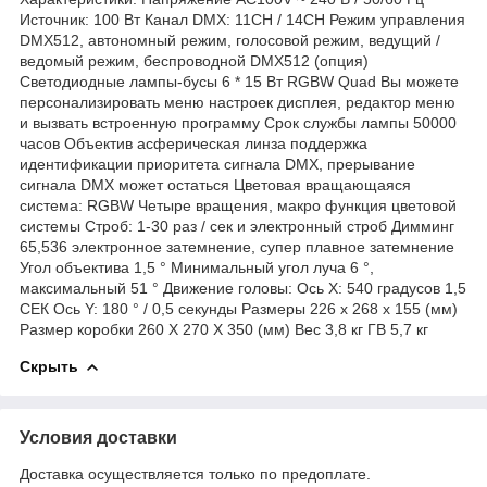
Источник: 100 Вт Канал DMX: 11CH / 14CH Режим управления
DMX512, автономный режим, голосовой режим, ведущий /
ведомый режим, беспроводной DMX512 (опция)
Светодиодные лампы-бусы 6 * 15 Вт RGBW Quad Вы можете
персонализировать меню настроек дисплея, редактор меню
и вызвать встроенную программу Срок службы лампы 50000
часов Объектив асферическая линза поддержка
идентификации приоритета сигнала DMX, прерывание
сигнала DMX может остаться Цветовая вращающаяся
система: RGBW Четыре вращения, макро функция цветовой
системы Строб: 1-30 раз / сек и электронный строб Димминг
65,536 электронное затемнение, супер плавное затемнение
Угол объектива 1,5 ° Минимальный угол луча 6 °,
максимальный 51 ° Движение головы: Ось X: 540 градусов 1,5
СЕК Ось Y: 180 ° / 0,5 секунды Размеры 226 х 268 х 155 (мм)
Размер коробки 260 X 270 X 350 (мм) Вес 3,8 кг ГВ 5,7 кг
Скрыть
Условия доставки
Доставка осуществляется только по предоплате.